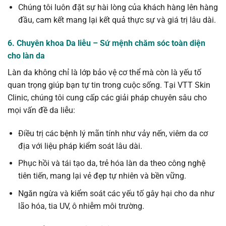
Chúng tôi luôn đặt sự hài lòng của khách hàng lên hàng
đầu, cam kết mang lại kết quả thực sự và giá trị lâu dài.
6. Chuyên khoa Da liễu – Sứ mệnh chăm sóc toàn diện
cho làn da
Làn da không chỉ là lớp bảo vệ cơ thể mà còn là yếu tố
quan trọng giúp bạn tự tin trong cuộc sống. Tại VTT Skin
Clinic, chúng tôi cung cấp các giải pháp chuyên sâu cho
mọi vấn đề da liễu:
Điều trị các bệnh lý mãn tính như vảy nến, viêm da cơ
địa với liệu pháp kiểm soát lâu dài.
Phục hồi và tái tạo da, trẻ hóa làn da theo công nghệ
tiên tiến, mang lại vẻ đẹp tự nhiên và bền vững.
Ngăn ngừa và kiểm soát các yếu tố gây hại cho da như
lão hóa, tia UV, ô nhiễm môi trường.