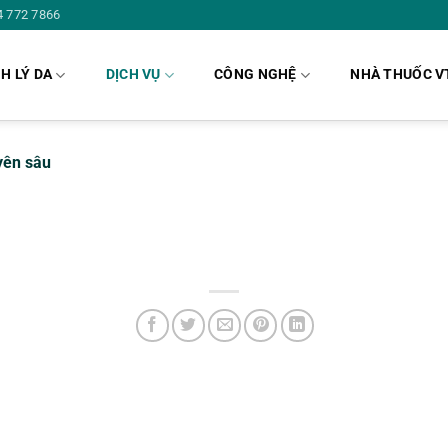
4 772 7866
H LÝ DA
DỊCH VỤ
CÔNG NGHỆ
NHÀ THUỐC V
yên sâu