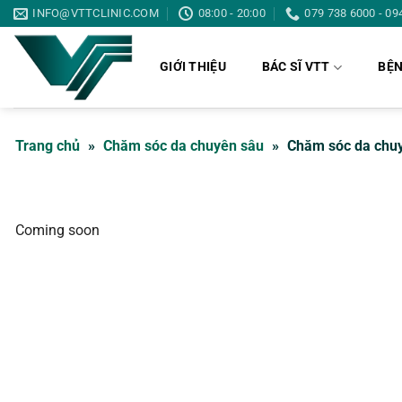
Bỏ
INFO@VTTCLINIC.COM
08:00 - 20:00
079 738 6000 - 09
qua
nội
GIỚI THIỆU
BÁC SĨ VTT
BỆN
dung
Trang chủ
»
Chăm sóc da chuyên sâu
»
Chăm sóc da chu
Coming soon