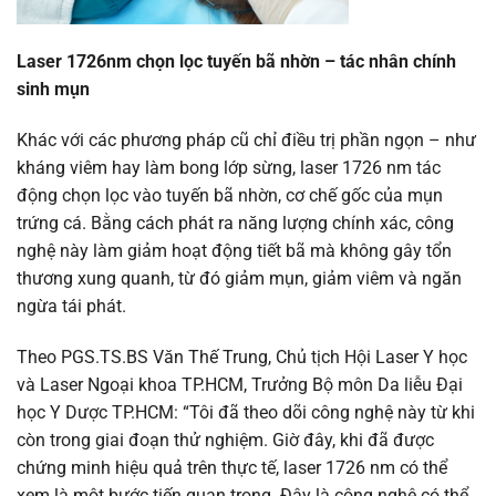
Laser 1726nm chọn lọc tuyến bã nhờn – tác nhân chính
sinh mụn
Khác với các phương pháp cũ chỉ điều trị phần ngọn – như
kháng viêm hay làm bong lớp sừng, laser 1726 nm tác
động chọn lọc vào tuyến bã nhờn, cơ chế gốc của mụn
trứng cá. Bằng cách phát ra năng lượng chính xác, công
nghệ này làm giảm hoạt động tiết bã mà không gây tổn
thương xung quanh, từ đó giảm mụn, giảm viêm và ngăn
ngừa tái phát.
Theo PGS.TS.BS Văn Thế Trung, Chủ tịch Hội Laser Y học
và Laser Ngoại khoa TP.HCM, Trưởng Bộ môn Da liễu Đại
học Y Dược TP.HCM:
“Tôi đã theo dõi công nghệ này từ khi
còn trong giai đoạn thử nghiệm. Giờ đây, khi đã được
chứng minh hiệu quả trên thực tế, laser 1726 nm có thể
xem là một bước tiến quan trọng. Đây là công nghệ có thể