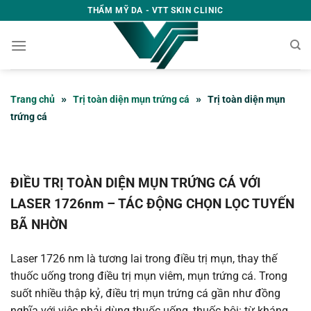
Bỏ
THẨM MỸ DA - VTT SKIN CLINIC
qua
nội
dung
»
»
Trang chủ
Trị toàn diện mụn trứng cá
Trị toàn diện mụn
trứng cá
ĐIỀU TRỊ TOÀN DIỆN MỤN TRỨNG CÁ VỚI
LASER 1726nm – TÁC ĐỘNG CHỌN LỌC TUYẾN
BÃ NHỜN
Laser 1726 nm là tương lai trong điều trị mụn, thay thế
thuốc uống trong điều trị mụn viêm, mụn trứng cá. Trong
suốt nhiều thập kỷ, điều trị mụn trứng cá gần như đồng
nghĩa với việc phải dùng thuốc uống, thuốc bôi: từ kháng