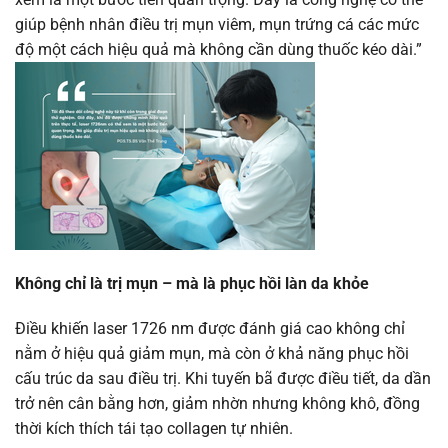
giúp bệnh nhân điều trị mụn viêm, mụn trứng cá các mức
độ một cách hiệu quả mà không cần dùng thuốc kéo dài.”
Không chỉ là trị mụn – mà là phục hồi làn da khỏe
Điều khiến laser 1726 nm được đánh giá cao không chỉ
nằm ở hiệu quả giảm mụn, mà còn ở khả năng phục hồi
cấu trúc da sau điều trị. Khi tuyến bã được điều tiết, da dần
trở nên cân bằng hơn, giảm nhờn nhưng không khô, đồng
thời kích thích tái tạo collagen tự nhiên.