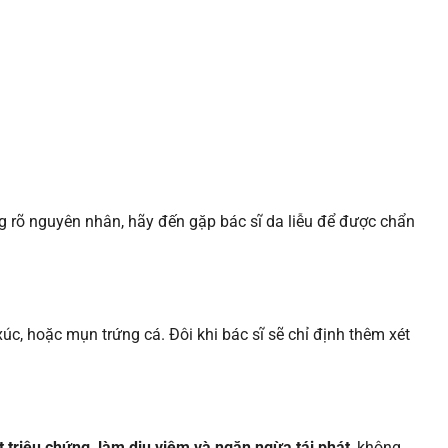
g rõ nguyên nhân, hãy đến gặp bác sĩ da liễu để được chẩn
c, hoặc mụn trứng cá. Đôi khi bác sĩ sẽ chỉ định thêm xét
 triệu chứng, làm dịu viêm và ngăn ngừa tái phát
, không