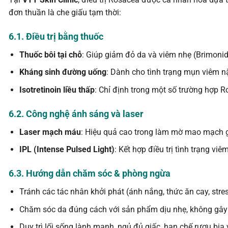
đơn thuần là che giấu tạm thời:
6.1. Điều trị bằng thuốc
Thuốc bôi tại chỗ
: Giúp giảm đỏ da và viêm nhẹ (Brimonidi
Kháng sinh đường uống
: Dành cho tình trạng mụn viêm n
Isotretinoin liều thấp
: Chỉ định trong một số trường hợp 
6.2. Công nghệ ánh sáng và laser
Laser mạch máu
: Hiệu quả cao trong làm mờ mao mạch g
IPL (Intense Pulsed Light)
: Kết hợp điều trị tình trạng viê
6.3. Hướng dẫn chăm sóc & phòng ngừa
Tránh các tác nhân khởi phát (ánh nắng, thức ăn cay, stre
Chăm sóc da đúng cách với sản phẩm dịu nhẹ, không gây
Duy trì lối sống lành mạnh, ngủ đủ giấc, hạn chế rượu bia 