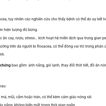
ea, tuy nhiên các nghiên cứu cho thấy bệnh có thể do sự kết hợ
ên hiện tượng đỏ bừng.
c ăn cay, rượu, stress… kích hoạt hệ miễn dịch qua trung gian p
ờng trên da người bị Rosacea, có thể đóng vai trò trong phản 
nh.
u chứng
bao gồm: ánh nắng, gió lạnh, thay đổi thời tiết, đồ ăn nón
hau:
ở má, mũi, cằm hoặc trán, có thể kèm cảm giác nóng rát.
háy nắng, không biến mất trong thời gian ngắn.