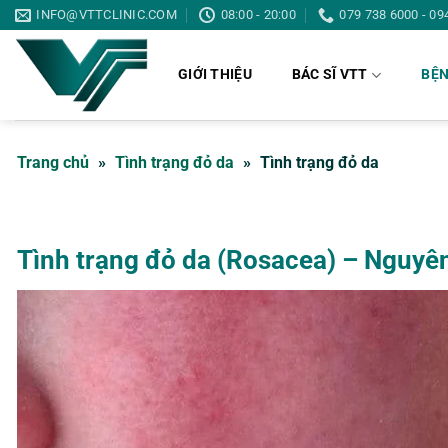
Bỏ
INFO@VTTCLINIC.COM
08:00 - 20:00
079 738 6000 - 09
qua
nội
GIỚI THIỆU
BÁC SĨ VTT
BỆN
dung
Trang chủ
»
Tình trạng đỏ da
»
Tình trạng đỏ da
Tình trạng đỏ da (Rosacea) – Nguyên