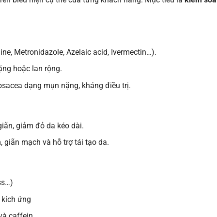
ne, Metronidazole, Azelaic acid, Ivermectin…).
ặng hoặc lan rộng.
Rosacea dạng mụn nặng, kháng điều trị.
iãn, giảm đỏ da kéo dài.
m, giãn mạch và hỗ trợ tái tạo da.
ss…)
 kích ứng
và caffein