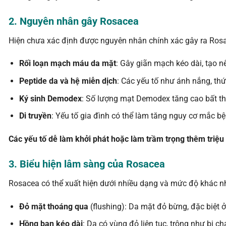
2. Nguyên nhân gây Rosacea
Hiện chưa xác định được nguyên nhân chính xác gây ra Rosac
Rối loạn mạch máu da mặt
: Gây giãn mạch kéo dài, tạo n
Peptide da và hệ miễn dịch
: Các yếu tố như ánh nắng, thứ
Ký sinh Demodex
: Số lượng mạt Demodex tăng cao bất thư
Di truyền
: Yếu tố gia đình có thể làm tăng nguy cơ mắc bệ
Các yếu tố dễ làm khởi phát hoặc làm trầm trọng thêm triệ
3. Biểu hiện lâm sàng của Rosacea
Rosacea có thể xuất hiện dưới nhiều dạng và mức độ khác n
Đỏ mặt thoáng qua
(flushing): Da mặt đỏ bừng, đặc biệt 
Hồng ban kéo dài
: Da có vùng đỏ liên tục, trông như bị c