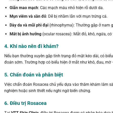
Giãn mao mạch
: Các mạch máu nhỏ hiện rõ dưới da.
Mụn viêm và sần đỏ
: Dễ bị nhầm lẫn với mụn trứng cá.
Dày da và mũi phì đại
(rhinophyma): Thường gặp ở nam gi
Mắt bị ảnh hưởng
(ocular rosacea): Mắt đỏ, khô, ngứa, có
4. Khi nào nên đi khám?
Nếu bạn thường xuyên gặp tình trạng đỏ mặt kéo dài, có biể
đoán sớm. Trường hợp có biểu hiện ở mắt như khô, đau, mờ 
5. Chẩn đoán và phân biệt
Việc chẩn đoán Rosacea chủ yếu dựa vào thăm khám lâm sàng v
nghiệm hoặc sinh thiết nếu nghi ngờ biến chứng.
6. Điều trị Rosacea
Tại
VTT Skin Clinic
, điều trị Rosacea được cá nhân hóa dựa t