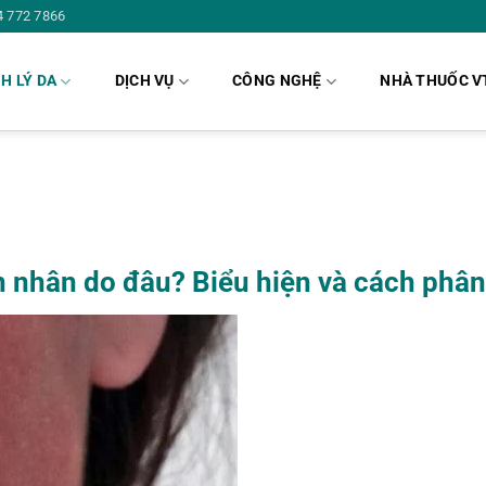
4 772 7866
H LÝ DA
DỊCH VỤ
CÔNG NGHỆ
NHÀ THUỐC V
 nhân do đâu? Biểu hiện và cách phân 