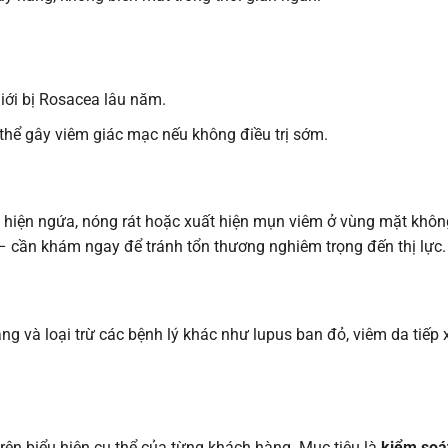
ới bị Rosacea lâu năm.
 thể gây viêm giác mạc nếu không điều trị sớm.
u hiện ngứa, nóng rát hoặc xuất hiện mụn viêm ở vùng mặt khôn
– cần khám ngay để tránh tổn thương nghiêm trọng đến thị lực.
à loại trừ các bệnh lý khác như lupus ban đỏ, viêm da tiếp xú
rên biểu hiện cụ thể của từng khách hàng. Mục tiêu là
kiểm soát