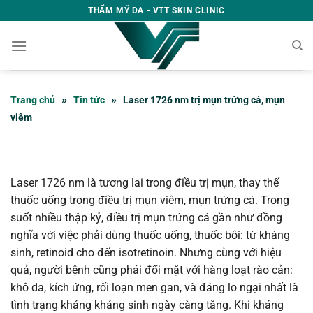
Bỏ
THẨM MỸ DA - VTT SKIN CLINIC
qua
nội
dung
»
»
Trang chủ
Tin tức
Laser 1726 nm trị mụn trứng cá, mụn
viêm
Laser 1726 nm là tương lai trong điều trị mụn, thay thế
thuốc uống trong điều trị mụn viêm, mụn trứng cá. Trong
suốt nhiều thập kỷ, điều trị mụn trứng cá gần như đồng
nghĩa với việc phải dùng thuốc uống, thuốc bôi: từ kháng
sinh, retinoid cho đến isotretinoin. Nhưng cùng với hiệu
quả, người bệnh cũng phải đối mặt với hàng loạt rào cản:
khô da, kích ứng, rối loạn men gan, và đáng lo ngại nhất là
tình trạng kháng kháng sinh ngày càng tăng. Khi kháng