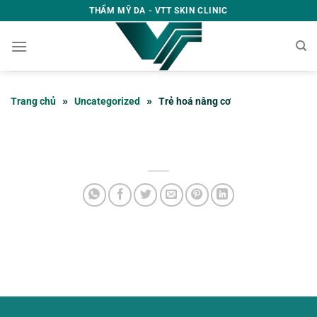
Bỏ
THẨM MỸ DA - VTT SKIN CLINIC
qua
nội
dung
»
»
Trang chủ
Uncategorized
Trẻ hoá nâng cơ