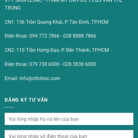
VTT SKIN CLINIC - THẨM MỸ DA PGS.TS.BS VĂN THẾ
TRUNG
CN1: 136 Trần Quang Khải, P. Tân Định, TP.HCM
Điện thoại: 094 772 7866 - 028 8888 7866
CN2: 110 Trần Hưng Đạo, P. Bến Thành, TP.HCM
Điện thoại: 079 738 6000 - 028 3838 6000
Email: info@vttclinic.com
ĐĂNG KÝ TƯ VẤN