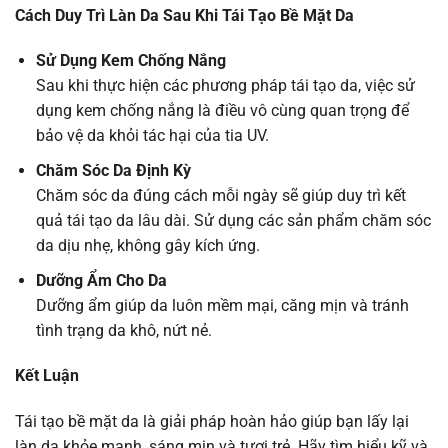
Cách Duy Trì Làn Da Sau Khi Tái Tạo Bề Mặt Da
Sử Dụng Kem Chống Nắng
Sau khi thực hiện các phương pháp tái tạo da, việc sử
dụng kem chống nắng là điều vô cùng quan trọng để
bảo vệ da khỏi tác hại của tia UV.
Chăm Sóc Da Định Kỳ
Chăm sóc da đúng cách mỗi ngày sẽ giúp duy trì kết
quả tái tạo da lâu dài. Sử dụng các sản phẩm chăm sóc
da dịu nhẹ, không gây kích ứng.
Dưỡng Ẩm Cho Da
Dưỡng ẩm giúp da luôn mềm mại, căng mịn và tránh
tình trạng da khô, nứt nẻ.
Kết Luận
Tái tạo bề mặt da là giải pháp hoàn hảo giúp bạn lấy lại
làn da khỏe mạnh, sáng mịn và tươi trẻ. Hãy tìm hiểu kỹ và