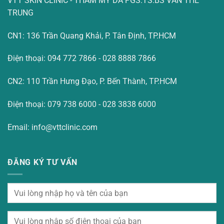
VTT SKIN CLINIC - THẨM MỸ DA PGS.TS.BS VĂN THẾ
TRUNG
CN1: 136 Trần Quang Khải, P. Tân Định, TP.HCM
Điện thoại: 094 772 7866 - 028 8888 7866
CN2: 110 Trần Hưng Đạo, P. Bến Thành, TP.HCM
Điện thoại: 079 738 6000 - 028 3838 6000
Email: info@vttclinic.com
ĐĂNG KÝ TƯ VẤN