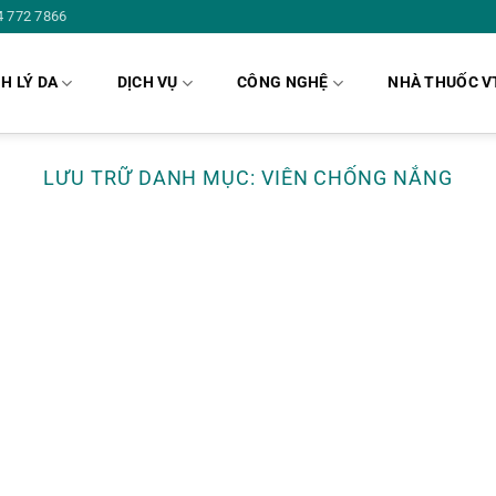
4 772 7866
H LÝ DA
DỊCH VỤ
CÔNG NGHỆ
NHÀ THUỐC V
LƯU TRỮ DANH MỤC:
VIÊN CHỐNG NẮNG