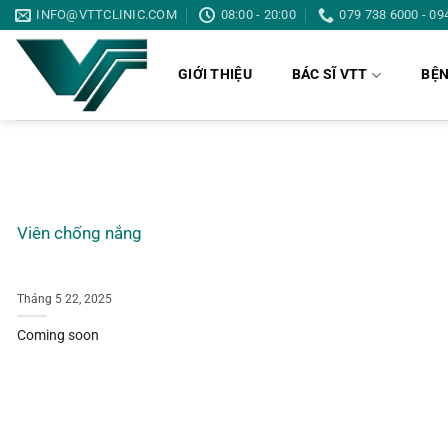
Bỏ
INFO@VTTCLINIC.COM
08:00 - 20:00
079 738 6000 - 09
qua
nội
GIỚI THIỆU
BÁC SĨ VTT
BỆN
dung
Viên chống nắng
Tháng 5 22, 2025
Coming soon