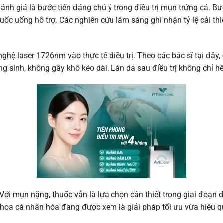
nh giá là bước tiến đáng chú ý trong điều trị mụn trứng cá. Bư
uốc uống hỗ trợ. Các nghiên cứu lâm sàng ghi nhận tỷ lệ cải thiệ
 nghệ laser 1726nm vào thực tế điều trị. Theo các bác sĩ tại đâ
ng sinh, không gây khô kéo dài. Làn da sau điều trị không chỉ
. Với mụn nặng, thuốc vẫn là lựa chọn cần thiết trong giai đoạ
hoa cá nhân hóa đang được xem là giải pháp tối ưu vừa hiệu qu