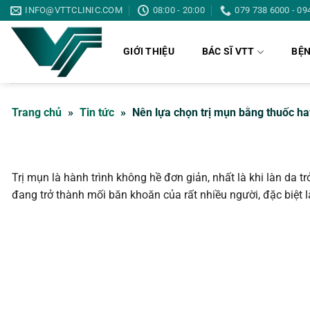
Bỏ
INFO@VTTCLINIC.COM
08:00 - 20:00
079 738 6000 - 09
qua
nội
GIỚI THIỆU
BÁC SĨ VTT
BỆN
dung
Trang chủ
»
Tin tức
»
Nên lựa chọn trị mụn bằng thuốc ha
Trị mụn là hành trình không hề đơn giản, nhất là khi làn da 
đang trở thành mối băn khoăn của rất nhiều người, đặc biệt l