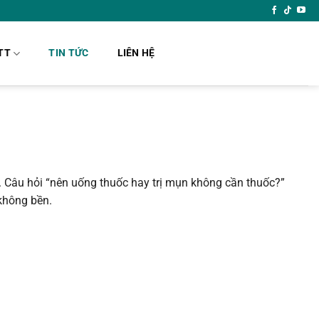
TT
TIN TỨC
LIÊN HỆ
rị. Câu hỏi “nên uống thuốc hay trị mụn không cần thuốc?”
 không bền.