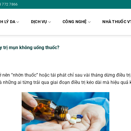
4 772 7866
H LÝ DA
DỊCH VỤ
CÔNG NGHỆ
NHÀ THUỐC V
y trị mụn không uống thuốc?
trở nên “nhờn thuốc” hoặc tái phát chỉ sau vài tháng dừng điều t
à những ai từng trải qua giai đoạn điều trị kéo dài mà hiệu quả