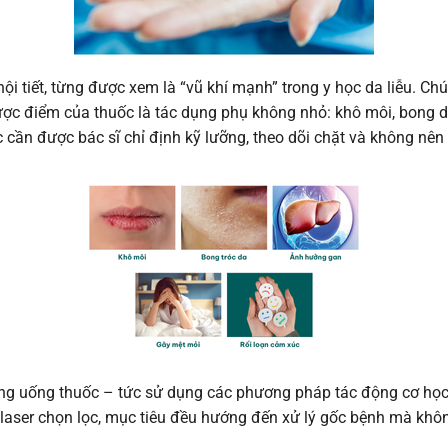
nội tiết, từng được xem là “vũ khí mạnh” trong y học da liễu. C
ược điểm của thuốc là tác dụng phụ không nhỏ: khô môi, bong da
cần được bác sĩ chỉ định kỹ lưỡng, theo dõi chặt và không nên tự
hông uống thuốc – tức sử dụng các phương pháp tác động cơ học
n laser chọn lọc, mục tiêu đều hướng đến xử lý gốc bệnh mà kh