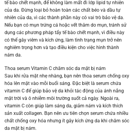
tế bào chết mạnh, để không làm mất đi lớp lipid tự nhiên
của da. Đừng loại bỏ hoàn toàn các chất béo và dầu tự
nhiên của da, vì các thành phần này có vai trò bảo vệ da.
Nếu bạn có mụn trứng cá hoặc vết thâm do mụn, tránh sử
dụng các phương pháp tẩy tế bào chết mạnh, vì điều này
có thể gây viêm và kích ứng, làm tình trạng mụn trở nên
nghiêm trọng hơn và tạo điều kiện cho việc hình thành
nám da.
Thoa serum Vitamin C chăm sóc da mặt bị nám
Sau khi rửa mặt nhẹ nhàng, bạn nên thoa serum chống oxy
hóa lên mặt vào mỗi buổi sáng. Đặc biệt là serum chứa
vitamin C để giúp bảo vệ da khỏi tác động của ánh nắng
mặt trời và ô nhiễm môi trường suốt cả ngày. Ngoài ra,
vitamin C còn giúp làm sáng da, giảm nám và kích thích
sản xuất collagen. Bạn nên ưu tiên chọn serum chứa nhiều
chất chống oxy hóa nhưng ít gây kích ứng da khi chăm sóc
da mặt bị nám.