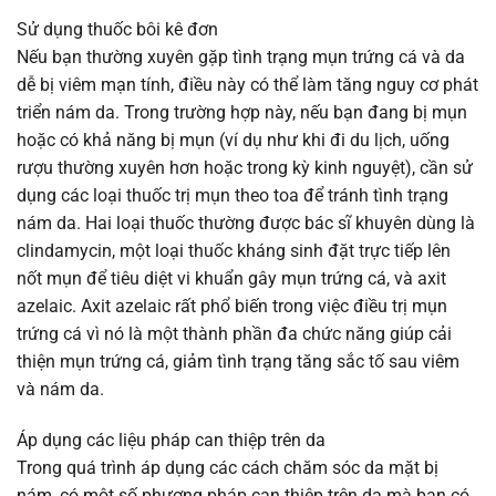
Sử dụng thuốc bôi kê đơn
Nếu bạn thường xuyên gặp tình trạng mụn trứng cá và da
dễ bị viêm mạn tính, điều này có thể làm tăng nguy cơ phát
triển nám da. Trong trường hợp này, nếu bạn đang bị mụn
hoặc có khả năng bị mụn (ví dụ như khi đi du lịch, uống
rượu thường xuyên hơn hoặc trong kỳ kinh nguyệt), cần sử
dụng các loại thuốc trị mụn theo toa để tránh tình trạng
nám da. Hai loại thuốc thường được bác sĩ khuyên dùng là
clindamycin, một loại thuốc kháng sinh đặt trực tiếp lên
nốt mụn để tiêu diệt vi khuẩn gây mụn trứng cá, và axit
azelaic. Axit azelaic rất phổ biến trong việc điều trị mụn
trứng cá vì nó là một thành phần đa chức năng giúp cải
thiện mụn trứng cá, giảm tình trạng tăng sắc tố sau viêm
và nám da.
Áp dụng các liệu pháp can thiệp trên da
Trong quá trình áp dụng các cách chăm sóc da mặt bị
nám, có một số phương pháp can thiệp trên da mà bạn có