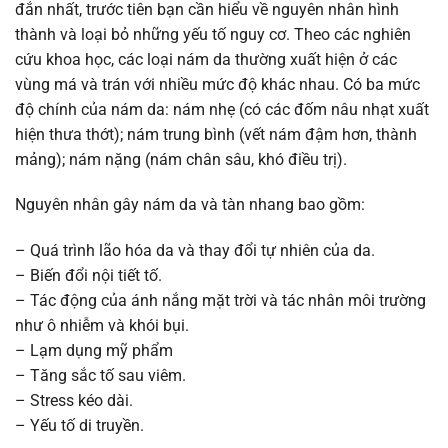
đắn nhất, trước tiên bạn cần hiểu về nguyên nhân hình
thành và loại bỏ những yếu tố nguy cơ. Theo các nghiên
cứu khoa học, các loại nám da thường xuất hiện ở các
vùng má và trán với nhiều mức độ khác nhau. Có ba mức
độ chính của nám da: nám nhẹ (có các đốm nâu nhạt xuất
hiện thưa thớt); nám trung bình (vết nám đậm hơn, thành
mảng); nám nặng (nám chân sâu, khó điều trị).
Nguyên nhân gây nám da và tàn nhang bao gồm:
– Quá trình lão hóa da và thay đổi tự nhiên của da.
– Biến đổi nội tiết tố.
– Tác động của ánh nắng mặt trời và tác nhân môi trường
như ô nhiễm và khói bụi.
– Lạm dụng mỹ phẩm
– Tăng sắc tố sau viêm.
– Stress kéo dài.
– Yếu tố di truyền.