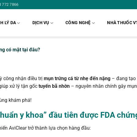
4 772 7866
H LÝ DA
DỊCH VỤ
CÔNG NGHỆ
NHÀ THUỐC V
ng có mặt tại đâu?
ỳ công nhận điều trị
mụn trứng cá từ nhẹ đến nặng
– đang tạo 
giúp xử lý tận gốc
tuyến bã nhờn
– nguyên nhân chính gây mụn
cùng khám phá!
“chuẩn y khoa” đầu tiên được FDA chứn
khiến AviClear trở thành lựa chọn hàng đầu: