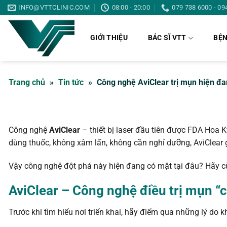
Bỏ
INFO@VTTCLINIC.COM
08:00 - 20:00
079 738 6000 - 09
qua
nội
GIỚI THIỆU
BÁC SĨ VTT
BỆN
dung
Trang chủ
»
Tin tức
»
Công nghệ AviClear trị mụn hiện đa
Công nghệ
AviClear
– thiết bị laser đầu tiên được FDA Hoa K
dùng thuốc, không xâm lấn, không cần nghỉ dưỡng, AviClear 
Vậy công nghệ đột phá này hiện đang có mặt tại đâu? Hãy 
AviClear – Công nghệ điều trị mụn 
Trước khi tìm hiểu nơi triển khai, hãy điểm qua những lý do 