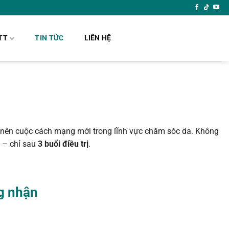
TT
TIN TỨC
LIÊN HỆ
nên cuộc cách mạng mới trong lĩnh vực chăm sóc da. Không
 – chỉ sau
3 buổi điều trị
.
g nhận