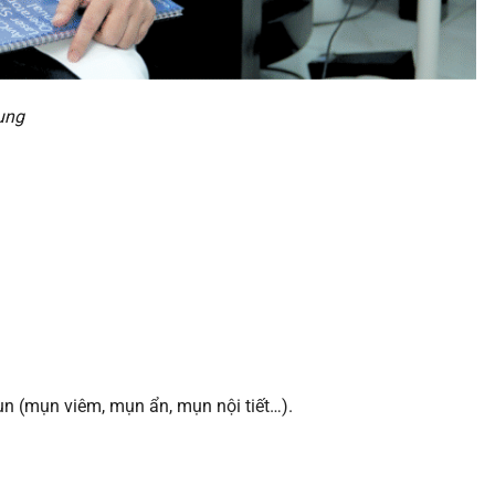
ung
n (mụn viêm, mụn ẩn, mụn nội tiết…).