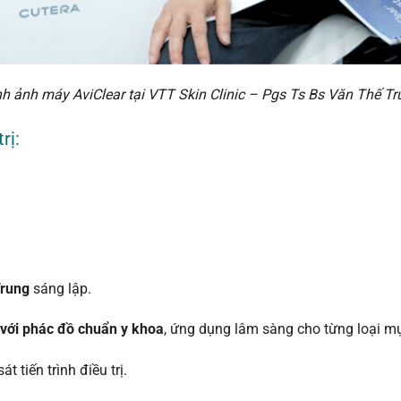
nh ảnh máy AviClear tại VTT Skin Clinic – Pgs Ts Bs Văn Thế Tr
rị:
rung
sáng lập.
 với phác đồ chuẩn y khoa
, ứng dụng lâm sàng cho từng loại mụ
t tiến trình điều trị.