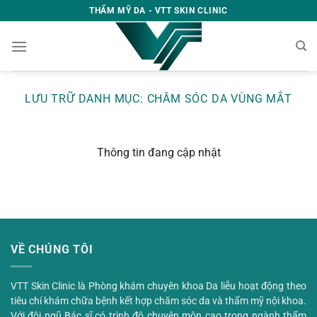
Bỏ
THẨM MỸ DA - VTT SKIN CLINIC
qua
nội
dung
LƯU TRỮ DANH MỤC: CHĂM SÓC DA VÙNG MẮT
Thông tin đang cập nhật
VỀ CHÚNG TÔI
VTT Skin Clinic là Phòng khám chuyên khoa Da liễu hoạt động theo
tiêu chí khám chữa bệnh kết hợp chăm sóc da và thẩm mỹ nội khoa.
Với đội ngũ Bác sĩ có trình độ chuyên môn cao trong ngành thẩm