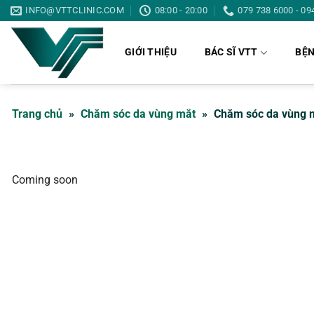
Bỏ
INFO@VTTCLINIC.COM
08:00 - 20:00
079 738 6000 - 09
qua
nội
GIỚI THIỆU
BÁC SĨ VTT
BỆN
dung
Trang chủ
»
Chăm sóc da vùng mắt
»
Chăm sóc da vùng 
Coming soon