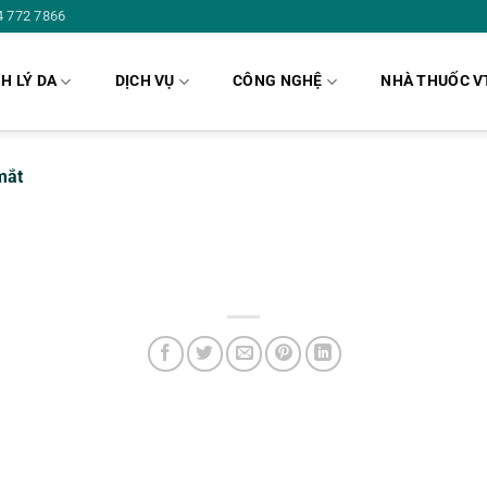
4 772 7866
H LÝ DA
DỊCH VỤ
CÔNG NGHỆ
NHÀ THUỐC V
mắt