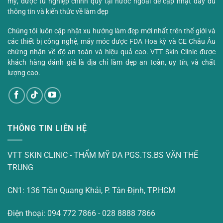
mỹ, được tu nghiệp chính quy tại nước ngoài để cập nhật đầy đủ
thông tin và kiến thức về làm đẹp
Chúng tôi luôn cập nhật xu hướng làm đẹp mới nhất trên thế giới và
các thiết bị công nghệ, máy móc được FDA Hoa kỳ và CE Châu Âu
chứng nhận về độ an toàn và hiệu quả cao. VTT Skin Clinic được
khách hàng đánh giá là địa chỉ làm đẹp an toàn, uy tín, và chất
lượng cao.
THÔNG TIN LIÊN HỆ
VTT SKIN CLINIC - THẨM MỸ DA PGS.TS.BS VĂN THẾ
TRUNG
CN1: 136 Trần Quang Khải, P. Tân Định, TP.HCM
Điện thoại: 094 772 7866 - 028 8888 7866