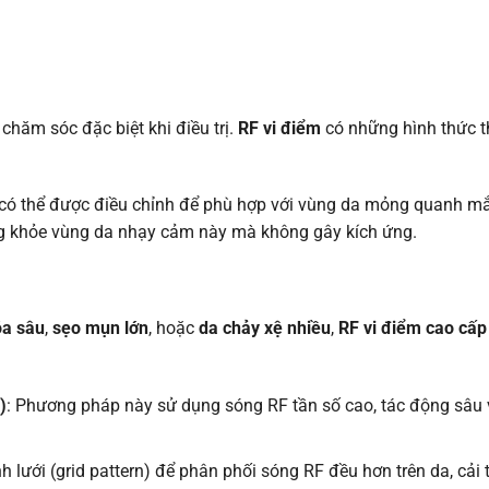
hăm sóc đặc biệt khi điều trị.
RF vi điểm
có những hình thức th
 có thể được điều chỉnh để phù hợp với vùng da mỏng quanh mắ
áng khỏe vùng da nhạy cảm này mà không gây kích ứng.
óa sâu
,
sẹo mụn lớn
, hoặc
da chảy xệ nhiều
,
RF vi điểm cao cấp
)
: Phương pháp này sử dụng sóng RF tần số cao, tác động sâu và
 lưới (grid pattern) để phân phối sóng RF đều hơn trên da, cải t