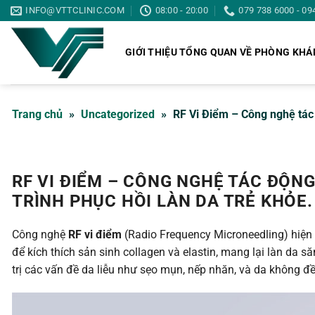
Skip
INFO@VTTCLINIC.COM
08:00 - 20:00
079 738 6000 - 09
to
content
GIỚI THIỆU TỔNG QUAN VỀ PHÒNG KH
Trang chủ
»
Uncategorized
»
RF Vi Điểm – Công nghệ tác
RF VI ĐIỂM – CÔNG NGHỆ TÁC ĐỘN
TRÌNH PHỤC HỒI LÀN DA TRẺ KHỎE.
Công nghệ
RF vi điểm
(Radio Frequency Microneedling) hiện
để kích thích sản sinh collagen và elastin, mang lại làn da s
trị các vấn đề da liễu như sẹo mụn, nếp nhăn, và da không đ