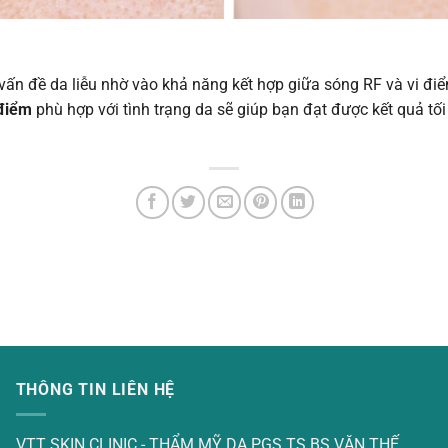
c vấn đề da liễu nhờ vào khả năng kết hợp giữa sóng RF và vi điể
 điểm
phù hợp với tình trạng da sẽ giúp bạn đạt được kết quả tối
THÔNG TIN LIÊN HỆ
VTT SKIN CLINIC - THẨM MỸ DA PGS.TS.BS VĂN THẾ