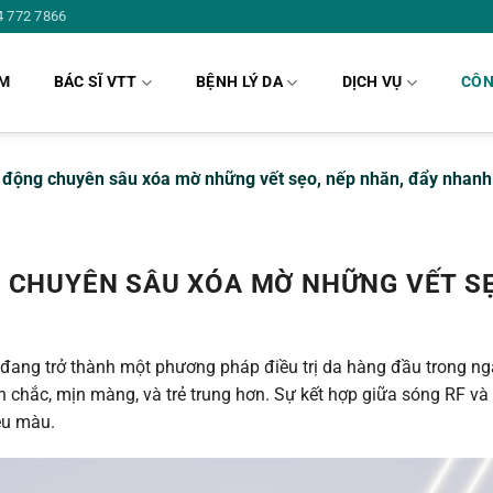
4 772 7866
ÁM
BÁC SĨ VTT
BỆNH LÝ DA
DỊCH VỤ
CÔN
 động chuyên sâu xóa mờ những vết sẹo, nếp nhăn, đẩy nhanh q
G CHUYÊN SÂU XÓA MỜ NHỮNG VẾT S
 đang trở thành một phương pháp điều trị da hàng đầu trong n
ăn chắc, mịn màng, và trẻ trung hơn. Sự kết hợp giữa sóng RF và 
ều màu.