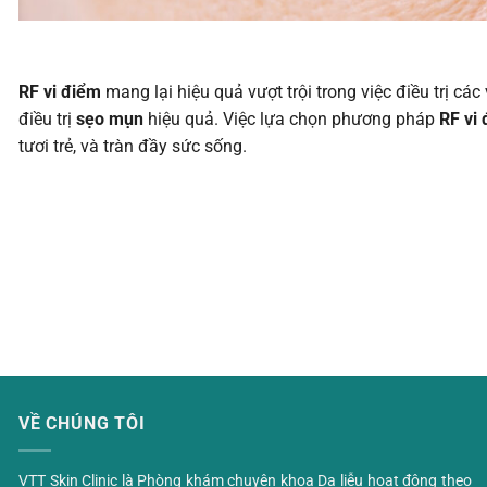
RF vi điểm
mang lại hiệu quả vượt trội trong việc điều trị cá
điều trị
sẹo mụn
hiệu quả. Việc lựa chọn phương pháp
RF vi
tươi trẻ, và tràn đầy sức sống.
VỀ CHÚNG TÔI
VTT Skin Clinic là Phòng khám chuyên khoa Da liễu hoạt động theo