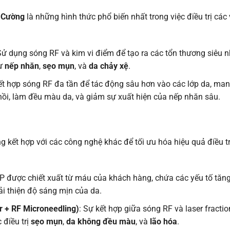
 Cường
là những hình thức phổ biến nhất trong việc điều trị cá
Sử dụng sóng RF và kim vi điểm để tạo ra các tổn thương siêu nh
hư
nếp nhăn
,
sẹo mụn
, và
da chảy xệ
.
Kết hợp sóng RF đa tần để tác động sâu hơn vào các lớp da, m
hồi, làm đều màu da, và giảm sự xuất hiện của nếp nhăn sâu.
g kết hợp với các công nghệ khác để tối ưu hóa hiệu quả điều 
P được chiết xuất từ máu của khách hàng, chứa các yếu tố tăng
cải thiện độ sáng mịn của da.
r + RF Microneedling)
: Sự kết hợp giữa sóng RF và laser fractio
 điều trị
sẹo mụn
,
da không đều màu
, và
lão hóa
.