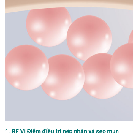
1. RF Vi Điểm điều trị nếp nhăn và sẹo mụn