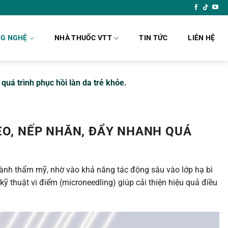
G NGHỆ
NHÀ THUỐC VTT
TIN TỨC
LIÊN HỆ
uá trình phục hồi làn da trẻ khỏe.
ẸO, NẾP NHĂN, ĐẨY NHANH QUÁ
gành thẩm mỹ, nhờ vào khả năng tác động sâu vào lớp hạ bì
kỹ thuật vi điểm (microneedling) giúp cải thiện hiệu quả điều