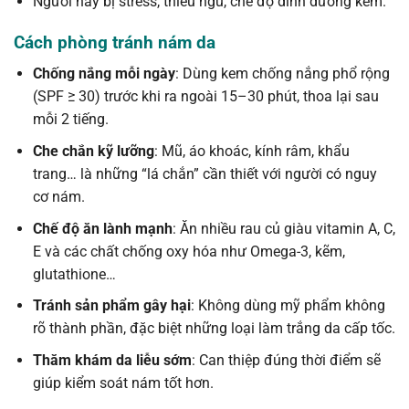
Người hay bị stress, thiếu ngủ, chế độ dinh dưỡng kém.
Cách phòng tránh nám da
Chống nắng mỗi ngày
: Dùng kem chống nắng phổ rộng
(SPF ≥ 30) trước khi ra ngoài 15–30 phút, thoa lại sau
mỗi 2 tiếng.
Che chắn kỹ lưỡng
: Mũ, áo khoác, kính râm, khẩu
trang… là những “lá chắn” cần thiết với người có nguy
cơ nám.
Chế độ ăn lành mạnh
: Ăn nhiều rau củ giàu vitamin A, C,
E và các chất chống oxy hóa như Omega-3, kẽm,
glutathione…
Tránh sản phẩm gây hại
: Không dùng mỹ phẩm không
rõ thành phần, đặc biệt những loại làm trắng da cấp tốc.
Thăm khám da liễu sớm
: Can thiệp đúng thời điểm sẽ
giúp kiểm soát nám tốt hơn.