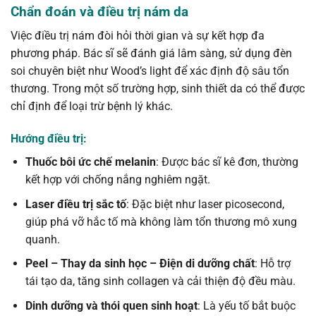
Chẩn đoán và điều trị nám da
Việc điều trị nám đòi hỏi thời gian và sự kết hợp đa
phương pháp. Bác sĩ sẽ đánh giá lâm sàng, sử dụng đèn
soi chuyên biệt như Wood’s light để xác định độ sâu tổn
thương. Trong một số trường hợp, sinh thiết da có thể được
chỉ định để loại trừ bệnh lý khác.
Hướng điều trị:
Thuốc bôi ức chế melanin
: Được bác sĩ kê đơn, thường
kết hợp với chống nắng nghiêm ngặt.
Laser điều trị sắc tố
: Đặc biệt như laser picosecond,
giúp phá vỡ hắc tố mà không làm tổn thương mô xung
quanh.
Peel – Thay da sinh học – Điện di dưỡng chất
: Hỗ trợ
tái tạo da, tăng sinh collagen và cải thiện độ đều màu.
Dinh dưỡng và thói quen sinh hoạt
: Là yếu tố bắt buộc