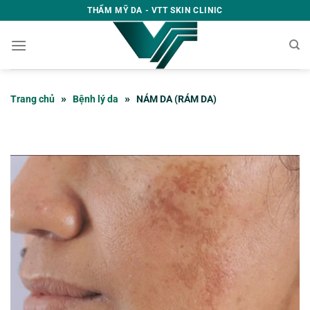
Skip
THẨM MỸ DA - VTT SKIN CLINIC
to
content
»
»
Trang chủ
Bệnh lý da
NÁM DA (RÁM DA)