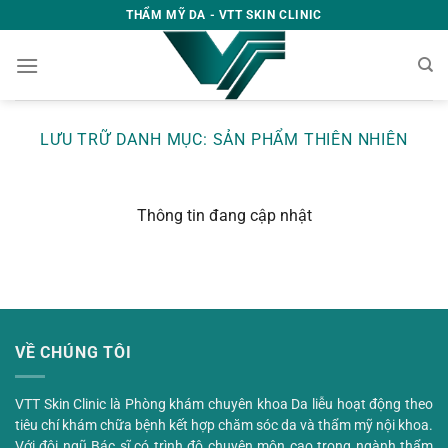
Skip
THẨM MỸ DA - VTT SKIN CLINIC
to
content
LƯU TRỮ DANH MỤC: SẢN PHẨM THIÊN NHIÊN
Thông tin đang cập nhật
VỀ CHÚNG TÔI
VTT Skin Clinic là Phòng khám chuyên khoa Da liễu hoạt động theo
tiêu chí khám chữa bệnh kết hợp chăm sóc da và thẩm mỹ nội khoa.
Với đội ngũ Bác sĩ có trình độ chuyên môn cao trong ngành thẩm