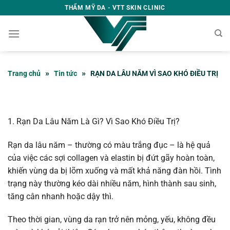
Skip
THẨM MỸ DA - VTT SKIN CLINIC
to
content
»
»
Trang chủ
Tin tức
RẠN DA LÂU NĂM VÌ SAO KHÓ ĐIỀU TRỊ
1. Rạn Da Lâu Năm Là Gì? Vì Sao Khó Điều Trị?
Rạn da lâu năm – thường có màu trắng đục – là hệ quả
của việc các sợi collagen và elastin bị đứt gãy hoàn toàn,
khiến vùng da bị lõm xuống và mất khả năng đàn hồi. Tình
trạng này thường kéo dài nhiều năm, hình thành sau sinh,
tăng cân nhanh hoặc dậy thì.
Theo thời gian, vùng da rạn trở nên mỏng, yếu, không đều