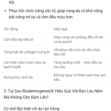
hồi.
Phục hồi chức năng sắc tố, giúp vùng da có khả năng
bắt nắng trở lại và làm đều màu hơn.
Tác động
Hiệu quả
Giúp vùng rạn phẳng, đều với da
Làm đầy lớp biểu bì
xung quanh
Hồi phục cấu trúc da săn chắc,
Tăng mật độ collagen trung bì
đàn hồi
Cải thiện tuần hoàn máu và
Tăng dưỡng chất – thúc đẩy tái
bạch huyết
tạo sâu
Không nguy cơ thâm sạm hay sẹo
Không bóc tách da
xấu
3. Tại Sao Biodermogenesi® Hiệu Quả Với Rạn Lâu Năm
Mà Không Cần Xâm Lấn?
Cơ chế đặc biệt với da rạn trắng: