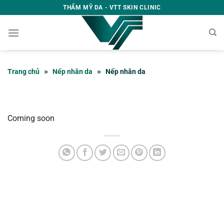
Skip
THẨM MỸ DA - VTT SKIN CLINIC
to
content
»
»
Trang chủ
Nếp nhăn da
Nếp nhăn da
Coming soon