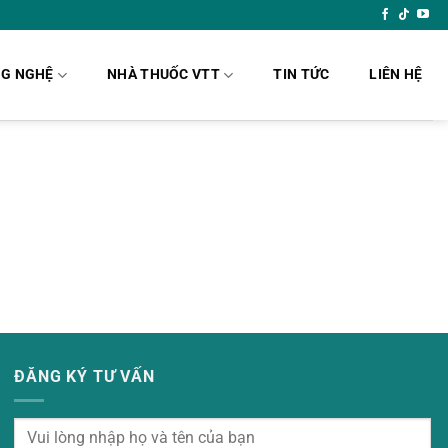
G NGHỆ
NHÀ THUỐC VTT
TIN TỨC
LIÊN HỆ
ĐĂNG KÝ TƯ VẤN