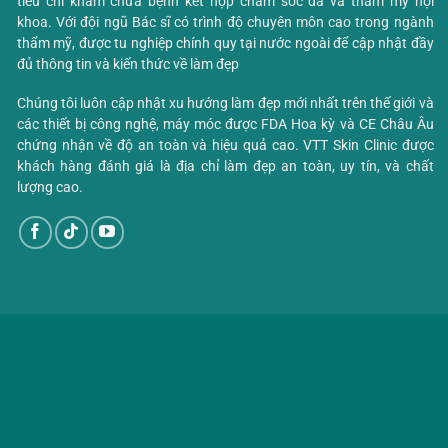
tiêu chí khám chữa bệnh kết hợp chăm sóc da và thẩm mỹ nội
khoa. Với đội ngũ Bác sĩ có trình độ chuyên môn cao trong ngành
thẩm mỹ, được tu nghiệp chính quy tại nước ngoài để cập nhật đầy
đủ thông tin và kiến thức về làm đẹp
Chúng tôi luôn cập nhật xu hướng làm đẹp mới nhất trên thế giới và
các thiết bị công nghệ, máy móc được FDA Hoa kỳ và CE Châu Âu
chứng nhận về độ an toàn và hiệu quả cao. VTT Skin Clinic được
khách hàng đánh giá là địa chỉ làm đẹp an toàn, uy tín, và chất
lượng cao.