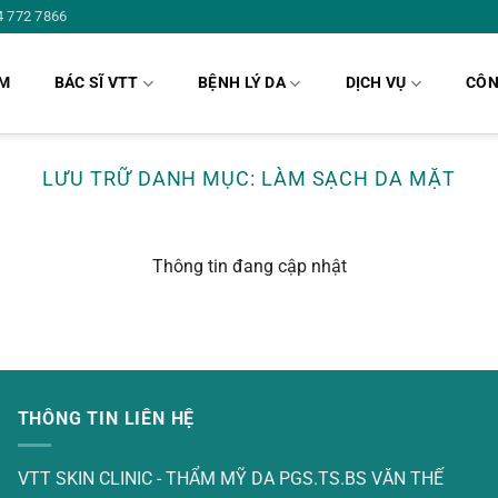
4 772 7866
ÁM
BÁC SĨ VTT
BỆNH LÝ DA
DỊCH VỤ
CÔN
LƯU TRỮ DANH MỤC: LÀM SẠCH DA MẶT
Thông tin đang cập nhật
THÔNG TIN LIÊN HỆ
VTT SKIN CLINIC - THẨM MỸ DA PGS.TS.BS VĂN THẾ