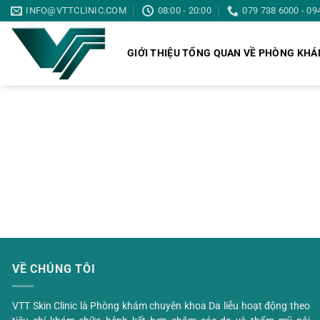
Skip
INFO@VTTCLINIC.COM
08:00 - 20:00
079 738 6000 - 09
to
content
GIỚI THIỆU TỔNG QUAN VỀ PHÒNG KH
VỀ CHÚNG TÔI
VTT Skin Clinic là Phòng khám chuyên khoa Da liễu hoạt động theo