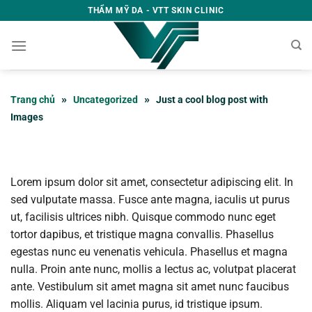
Skip
THẨM MỸ DA - VTT SKIN CLINIC
to
content
»
»
Trang chủ
Uncategorized
Just a cool blog post with
Images
Lorem ipsum dolor sit amet, consectetur adipiscing elit. In
sed vulputate massa. Fusce ante magna, iaculis ut purus
ut, facilisis ultrices nibh. Quisque commodo nunc eget
tortor dapibus, et tristique magna convallis. Phasellus
egestas nunc eu venenatis vehicula. Phasellus et magna
nulla. Proin ante nunc, mollis a lectus ac, volutpat placerat
ante. Vestibulum sit amet magna sit amet nunc faucibus
mollis. Aliquam vel lacinia purus, id tristique ipsum.