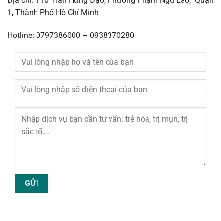
Địa chỉ: 110 Trần Hưng Đạo, Phường Phạm Ngũ Lão, Quận
1, Thành Phố Hồ Chí Minh
Hotline: 0797386000 – 0938370280