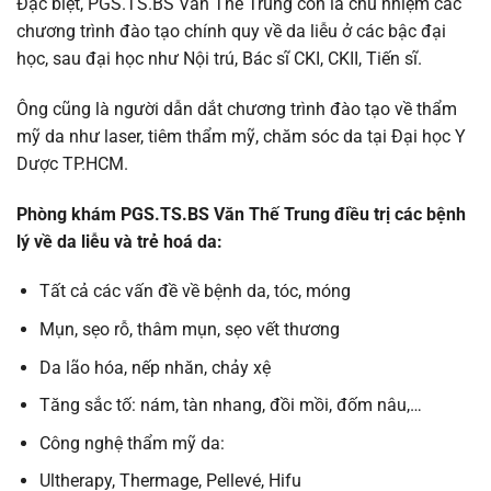
Đặc biệt, PGS.TS.BS Văn Thế Trung còn là chủ nhiệm các
chương trình đào tạo chính quy về da liễu ở các bậc đại
học, sau đại học như Nội trú, Bác sĩ CKI, CKII, Tiến sĩ.
Ông cũng là người dẫn dắt chương trình đào tạo về thẩm
mỹ da như laser, tiêm thẩm mỹ, chăm sóc da tại Đại học Y
Dược TP.HCM.
Phòng khám PGS.TS.BS Văn Thế Trung điều trị các bệnh
lý về da liễu và trẻ hoá da:
Tất cả các vấn đề về bệnh da, tóc, móng
Mụn, sẹo rỗ, thâm mụn, sẹo vết thương
Da lão hóa, nếp nhăn, chảy xệ
Tăng sắc tố: nám, tàn nhang, đồi mồi, đốm nâu,…
Công nghệ thẩm mỹ da:
Ultherapy, Thermage, Pellevé, Hifu