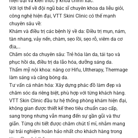
hiện đại và kiến thức y khoa chính xác.
Với lợi thế về đội ngũ bác sĩ chuyên khoa da liễu giỏi,
công nghệ hiện đại, VTT Skini Clinic có thế mạnh
chuyên sâu về:
Khám và điều trị các bệnh lý về da: Điều trị mụn, nám,
tàn nhang, vảy nến, chàm, sẹo lồi, sẹo rỗ, viêm da cơ
địa,…
Chăm sóc da chuyên sâu: Trẻ hóa làn da, tái tạo và
phục hồi da, điều trị da lão hóa, dưỡng sáng da.
Thẩm mỹ nội khoa: nâng cơ Hifu, Ultherapy, Thermage
làm sáng và căng bóng da.
Tư vấn cá nhân hóa: Xây dựng phác đồ làm đẹp và
chăm sóc da riêng biệt, phù hợp với từng khách hàng.
VTT Skin Clinic đầu tư hệ thống phòng khám hiện đại,
không gian được thiết kế theo tiêu chuẩn cao cấp,
sang trọng nhưng vẫn mang đến sự gần gũi và thư
giãn. Từng chi tiết được chăm chút tỉ mỉ, nhằm mang
lại trải nghiệm hoàn hảo nhất cho khách hàng trong