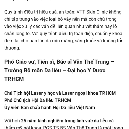
Quy trình điều trị hiệu quả, an toàn: VTT Skin Clinic không
chỉ tập trung vào việc loại bỏ vảy nến mà còn chú trọng
vào việc xử lý các vấn đề liên quan như vết thâm hay lỗ
chân lông to. Với quy trình điều trị toàn diện, chuẩn y khoa
đem lại cho bạn làn da mịn màng, sáng khỏe và không tổn
thương.
Phó Giáo sư, Tiến sĩ, Bác sĩ Văn Thế Trung –
Trưởng Bộ môn Da liễu – Đại học Y Dược
TP.HCM
Chủ Tịch hội Laser y học và Laser ngoại khoa TP.HCM
Phó Chủ tịch Hội Da liễu TP.HCM
Ủy viên Ban chấp hành Hội Da liễu Việt Nam
Với hơn
25 năm kinh nghiệm trong lĩnh vực da liễu
và
thẩm mỹ nội khoa, PGS.TS.BS Văn Thế Trung là một trong