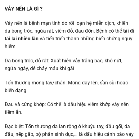
VẢY NẾN LÀ GÌ ?
Vảy nến là bệnh mạn tính do rối loạn hệ miễn dịch, khiến
da bong tróc, ngứa rát, viêm đỏ, đau đớn. Bệnh có thể
tái đi
tái lại nhiều lần
và tiến triển thành những biến chứng nguy
hiểm
Da bong tróc, đỏ rát: Xuất hiện vảy trắng bạc, khô nứt,
ngứa ngáy, dễ chảy máu khi gãi
Tổn thương móng tay/chân: Móng dày lên, sần sùi hoặc
biến dạng.
Đau và cứng khớp: Có thể là dấu hiệu viêm khớp vảy nến
tiềm ẩn.
Đặc biệt: Tổn thương da lan rộng ở khuỷu tay, đầu gối, da
đầu, nếp gấp, bộ phận sinh dục,… là dấu hiệu cảnh báo vảy