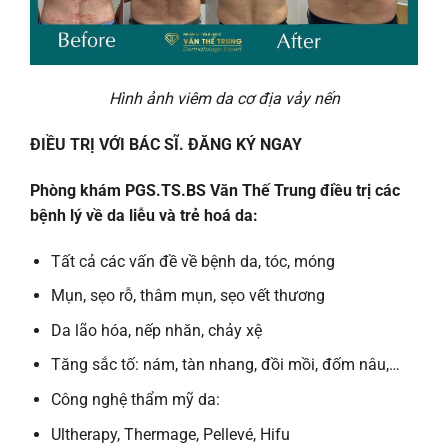
Hình ảnh viêm da cơ địa vảy nến
ĐIỀU TRỊ VỚI BÁC SĨ. ĐĂNG KÝ NGAY
Phòng khám PGS.TS.BS Văn Thế Trung điều trị các
bệnh lý về da liễu và trẻ hoá da:
Tất cả các vấn đề về bệnh da, tóc, móng
Mụn, sẹo rỗ, thâm mụn, sẹo vết thương
Da lão hóa, nếp nhăn, chảy xệ
Tăng sắc tố: nám, tàn nhang, đồi mồi, đốm nâu,…
Công nghệ thẩm mỹ da:
Ultherapy, Thermage, Pellevé, Hifu