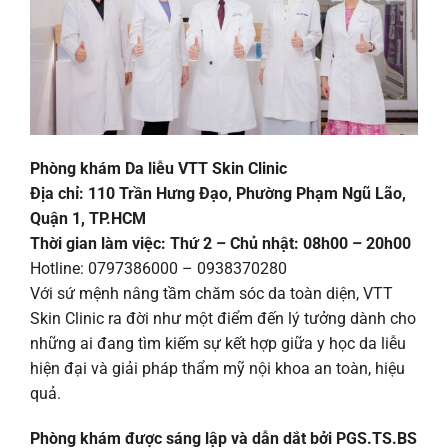
Phòng khám Da liễu VTT Skin Clinic
Địa chỉ: 110 Trần Hưng Đạo, Phường Phạm Ngũ Lão,
Quận 1, TP.HCM
Thời gian làm việc: Thứ 2 – Chủ nhật: 08h00 – 20h00
Hotline: 0797386000 – 0938370280
Với sứ mệnh nâng tầm chăm sóc da toàn diện, VTT
Skin Clinic ra đời như một điểm đến lý tưởng dành cho
những ai đang tìm kiếm sự kết hợp giữa y học da liễu
hiện đại và giải pháp thẩm mỹ nội khoa an toàn, hiệu
quả.
Phòng khám được sáng lập và dẫn dắt bởi PGS.TS.BS