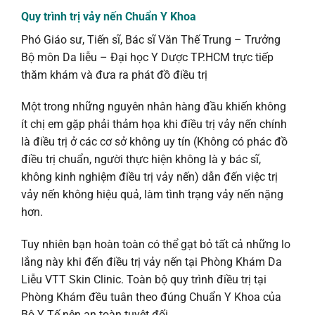
Quy trình trị vảy nến Chuẩn Y Khoa
Phó Giáo sư, Tiến sĩ, Bác sĩ Văn Thế Trung – Trưởng
Bộ môn Da liễu – Đại học Y Dược TP.HCM trực tiếp
thăm khám và đưa ra phát đồ điều trị
Một trong những nguyên nhân hàng đầu khiến không
ít chị em gặp phải thảm họa khi điều trị vảy nến chính
là điều trị ở các cơ sở không uy tín (Không có phác đồ
điều trị chuẩn, người thực hiện không là y bác sĩ,
không kinh nghiệm điều trị vảy nến) dẫn đến việc trị
vảy nến không hiệu quả, làm tình trạng vảy nến nặng
hơn.
Tuy nhiên bạn hoàn toàn có thể gạt bỏ tất cả những lo
lắng này khi đến điều trị vảy nến tại Phòng Khám Da
Liễu VTT Skin Clinic. Toàn bộ quy trình điều trị tại
Phòng Khám đều tuân theo đúng Chuẩn Y Khoa của
Bộ Y Tế nên an toàn tuyệt đối.