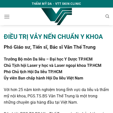
Skip
THẨM MỸ DA - VTT SKIN CLINIC
to
content
ĐIỀU TRỊ VẢY NẾN CHUẨN Y KHOA
Phó Giáo sư, Tiến sĩ, Bác sĩ Văn Thế Trung
Trưởng Bộ môn Da liễu – Đại học Y Dược TP.HCM
Chủ Tịch hội Laser y học và Laser ngoại khoa TP.HCM
Phó Chủ tịch Hội Da liễu TP.HCM
Ủy viên Ban chấp hành Hội Da liễu Việt Nam
Với hơn 25 năm kinh nghiệm trong lĩnh vực da liễu và thẩm
mỹ nội khoa, PGS.TS.BS Văn Thế Trung là một trong
những chuyên gia hàng đầu tại Việt Nam.