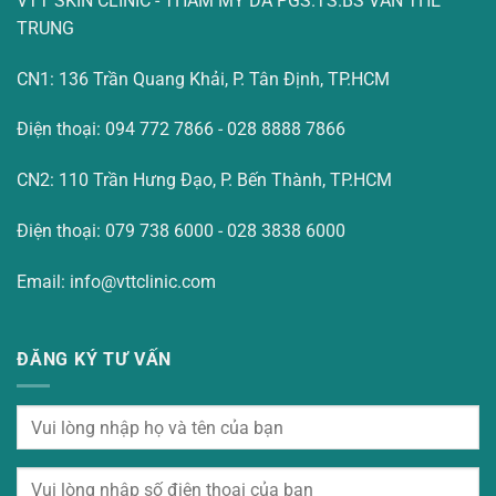
VTT SKIN CLINIC - THẨM MỸ DA PGS.TS.BS VĂN THẾ
TRUNG
CN1: 136 Trần Quang Khải, P. Tân Định, TP.HCM
Điện thoại: 094 772 7866 - 028 8888 7866
CN2: 110 Trần Hưng Đạo, P. Bến Thành, TP.HCM
Điện thoại: 079 738 6000 - 028 3838 6000
Email: info@vttclinic.com
ĐĂNG KÝ TƯ VẤN