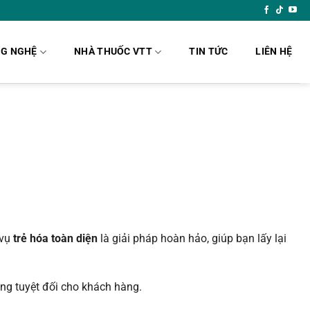
G NGHỆ
NHÀ THUỐC VTT
TIN TỨC
LIÊN HỆ
 vụ
trẻ hóa toàn diện
là giải pháp hoàn hảo, giúp bạn lấy lại
òng tuyệt đối cho khách hàng.