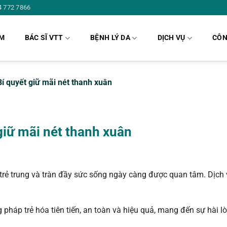
4 772 7866
ÁM
BÁC SĨ VTT
BỆNH LÝ DA
DỊCH VỤ
CÔN
Bí quyết giữ mãi nét thanh xuân
 giữ mãi nét thanh xuân
 trẻ trung và tràn đầy sức sống ngày càng được quan tâm. Dịch
 pháp trẻ hóa tiên tiến, an toàn và hiệu quả, mang đến sự hài l