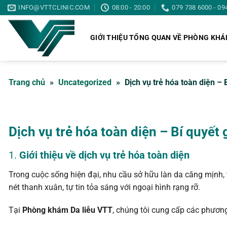
Skip
INFO@VTTCLINIC.COM
08:00 - 20:00
079 738 6000 - 09
to
content
GIỚI THIỆU TỔNG QUAN VỀ PHÒNG KH
Trang chủ
»
Uncategorized
»
Dịch vụ trẻ hóa toàn diện – 
Dịch vụ trẻ hóa toàn diện – Bí quyết
1.
Giới thiệu về dịch vụ trẻ hóa toàn diện
Trong cuộc sống hiện đại, nhu cầu sở hữu làn da căng mịnh,
nét thanh xuân, tự tin tỏa sáng với ngoại hình rạng rỡ.
Tại
Phòng khám Da liễu VTT
, chúng tôi cung cấp các phương