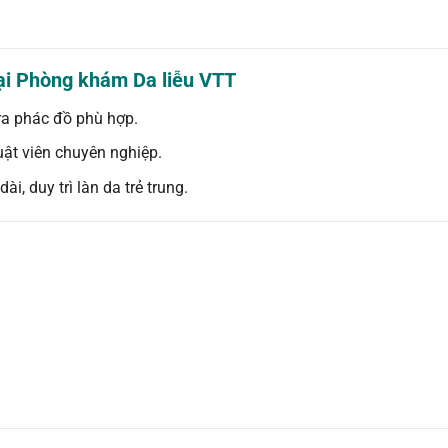
 tại Phòng khám Da liễu VTT
 ra phác đồ phù hợp.
uật viên chuyên nghiệp.
i, duy trì làn da trẻ trung.