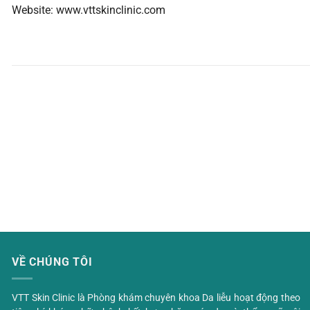
Website: www.vttskinclinic.com
VỀ CHÚNG TÔI
VTT Skin Clinic là Phòng khám chuyên khoa Da liễu hoạt động theo