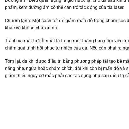
Dưỡng ẩm: Điều quan trọng là giữ nước lại cho da sau khi điề
phẩm, kem dưỡng ẩm có thể cản trở tác động của tia laser.
Chườm lạnh: Một cách tốt để giảm mẩn đỏ trong chăm sóc da 
khác và không chà xát da.
Tránh xa mặt trời: Ít nhất là trong một tháng bao gồm việc tr
chậm quá trình hồi phục tự nhiên của da. Nếu cần phải ra n
Tóm lại, da khi được điều trị bằng phương pháp tái tạo bề 
nắng nhẹ, ngứa hoặc châm chích, đôi khi còn bị mẩn đỏ và sư
giảm thiểu nguy cơ mắc phải các tác dụng phụ sau điều trị cũ