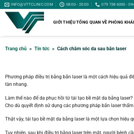
Skip
INFO@VTTCLINIC.COM
08:00 - 20:00
079 738 6000 - 09
to
content
GIỚI THIỆU TỔNG QUAN VỀ PHÒNG KH
Trang chủ
»
Tin tức
»
Cách chăm sóc da sau bắn laser
Phương pháp điều trị bằng bắn laser là một cách hiệu quả để 
tàn nhang.
Làm thế nào để da phục hồi từ tái tạo bề mặt da bằng laser?
Cho dù quyết định sử dụng các phương pháp bắn laser thẩm mỹ 
Thật vậy, tái tạo bề mặt da bằng laser là một lựa chọn hiệu
Tuy nhiên, sau khi điều trị bằng laser trên mặt, người bệnh