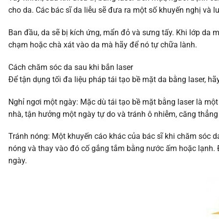
cho da. Các bác sĩ da liễu sẽ đưa ra một số khuyến nghị và l
Ban đầu, da sẽ bị kích ứng, mẩn đỏ và sưng tấy. Khi lớp da m
chạm hoặc chà xát vào da mà hãy để nó tự chữa lành.
Cách chăm sóc da sau khi bắn laser
Để tận dụng tối đa liệu pháp tái tạo bề mặt da bằng laser, 
Nghỉ ngơi một ngày: Mặc dù tái tạo bề mặt bằng laser là một 
nhà, tận hưởng một ngày tự do và tránh ô nhiễm, căng thẳng 
Tránh nóng: Một khuyến cáo khác của bác sĩ khi chăm sóc da 
nóng và thay vào đó cố gắng tắm bằng nước ấm hoặc lạnh. Đ
ngày.