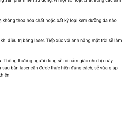
hững sản phẩm nên sử dụng, vì một số hoạt chất trong các sản
ớ, không thoa hóa chất hoặc bất kỳ loại kem dưỡng da nào
hi điều trị bằng laser. Tiếp xúc với ánh nắng mặt trời sẽ làm
au. Thông thường người dùng sẽ có cảm giác như bị cháy
a sau bắn laser cần được thực hiện đúng cách, sẽ vừa giúp
thiện.