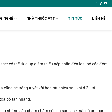
G NGHỆ
NHÀ THUỐC VTT
TIN TỨC
LIÊN HỆ
 laser có thể từ giúp giảm thiểu nếp nhăn đến loại bỏ các đốm
ũng sẽ trông tuyệt vời hơn rất nhiều sau khi điều trị.
 xóa bỏ tàn nhang.
ử dụng những sản phẩm chăm sóc da sau laser nào là an toàn