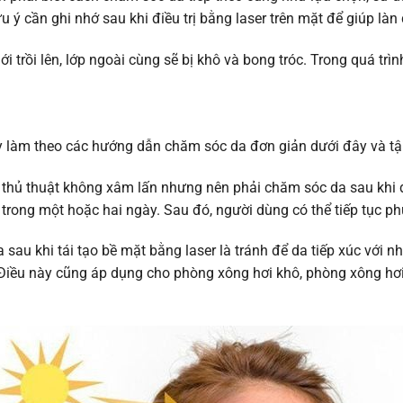
ưu ý cần ghi nhớ sau khi điều trị bằng laser trên mặt để giúp l
ới trồi lên, lớp ngoài cùng sẽ bị khô và bong tróc. Trong quá tr
hãy làm theo các hướng dẫn chăm sóc da đơn giản dưới đây và tậ
thủ thuật không xâm lấn nhưng nên phải chăm sóc da sau khi điều
trong một hoặc hai ngày. Sau đó, người dùng có thể tiếp tục p
sau khi tái tạo bề mặt bằng laser là tránh để da tiếp xúc với 
iều này cũng áp dụng cho phòng xông hơi khô, phòng xông hơi ư