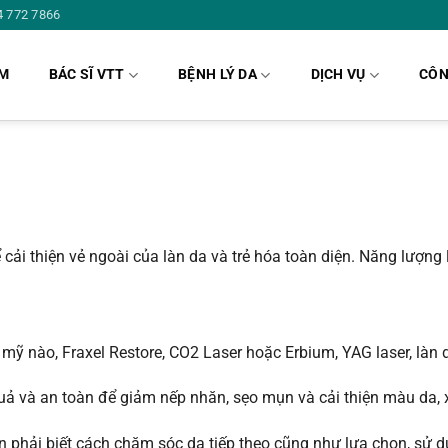
4 772 7866
ÁM
BÁC SĨ VTT
BỆNH LÝ DA
DỊCH VỤ
CÔN
cải thiện vẻ ngoài của làn da và trẻ hóa toàn diện. Năng lượng
nào, Fraxel Restore, CO2 Laser hoặc Erbium, YAG laser, làn da c
 quả và an toàn để giảm nếp nhăn, sẹo mụn và cải thiện màu da,
 cần phải biết cách chăm sóc da tiếp theo cũng như lựa chọn, s