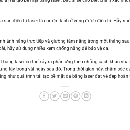
u trị tái tạo bề mặt bằng laser. Bác sĩ sẽ cho biết chính xác n
sau điều trị laser là chườm lạnh ở vùng được điều trị. Hãy nh
ánh ánh nắng trực tiếp và giường tắm nắng trong một tháng sau k
goài, hãy sử dụng nhiều kem chống nắng để bảo vệ da.
mặt bằng laser có thể xảy ra phản ứng theo những cách khác nh
ng tấy trong vài ngày sau đó. Trong thời gian này, chăm sóc d
ng như quá trình tái tạo bề mặt da bằng laser đạt vẻ đẹp hoàn 