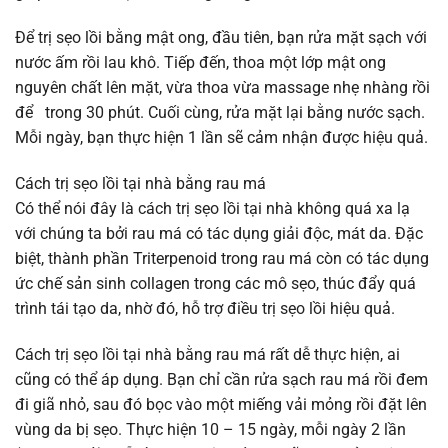
Để trị sẹo lồi bằng mật ong, đầu tiên, bạn rửa mặt sạch với
nước ấm rồi lau khô. Tiếp đến, thoa một lớp mật ong
nguyên chất lên mặt, vừa thoa vừa massage nhẹ nhàng rồi
để trong 30 phút. Cuối cùng, rửa mặt lại bằng nước sạch.
Mỗi ngày, bạn thực hiện 1 lần sẽ cảm nhận được hiệu quả.
Cách trị sẹo lồi tại nhà bằng rau má
Có thể nói đây là cách trị sẹo lồi tại nhà không quá xa lạ
với chúng ta bởi rau má có tác dụng giải độc, mát da. Đặc
biệt, thành phần Triterpenoid trong rau má còn có tác dụng
ức chế sản sinh collagen trong các mô sẹo, thúc đẩy quá
trình tái tạo da, nhờ đó, hỗ trợ điều trị sẹo lồi hiệu quả.
Cách trị sẹo lồi tại nhà bằng rau má rất dễ thực hiện, ai
cũng có thể áp dụng. Bạn chỉ cần rửa sạch rau má rồi đem
đi giã nhỏ, sau đó bọc vào một miếng vải mỏng rồi đặt lên
vùng da bị sẹo. Thực hiện 10 – 15 ngày, mỗi ngày 2 lần