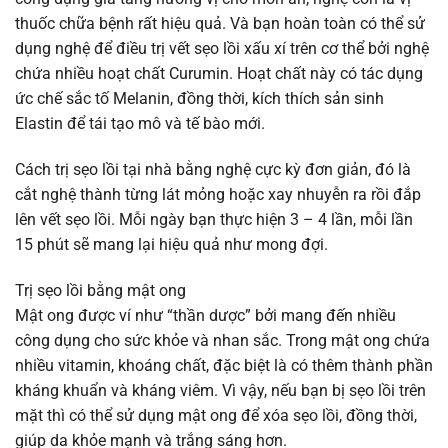
thuốc chữa bệnh rất hiệu quả. Và bạn hoàn toàn có thể sử
dụng nghệ để điều trị vết sẹo lồi xấu xí trên cơ thể bởi nghệ
chứa nhiều hoạt chất Curumin. Hoạt chất này có tác dụng
ức chế sắc tố Melanin, đồng thời, kích thích sản sinh
Elastin để tái tạo mô và tế bào mới.
Cách trị sẹo lồi tại nhà bằng nghệ cực kỳ đơn giản, đó là
cắt nghệ thành từng lát mỏng hoặc xay nhuyễn ra rồi đắp
lên vết sẹo lồi. Mỗi ngày bạn thực hiện 3 – 4 lần, mỗi lần
15 phút sẽ mang lại hiệu quả như mong đợi.
Trị sẹo lồi bằng mật ong
Mật ong được ví như “thần dược” bởi mang đến nhiều
công dụng cho sức khỏe và nhan sắc. Trong mật ong chứa
nhiều vitamin, khoáng chất, đặc biệt là có thêm thành phần
kháng khuẩn và kháng viêm. Vì vậy, nếu bạn bị sẹo lồi trên
mặt thì có thể sử dụng mật ong để xóa sẹo lồi, đồng thời,
giúp da khỏe mạnh và trắng sáng hơn.