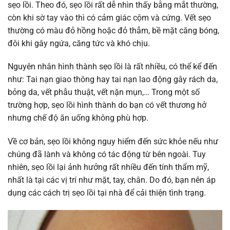
sẹo lồi. Theo đó, sẹo lồi rất dễ nhìn thấy bằng mắt thường,
còn khi sờ tay vào thì có cảm giác cộm và cứng. Vết sẹo
thường có màu đỏ hồng hoặc đỏ thẫm, bề mặt căng bóng,
đôi khi gây ngứa, căng tức và khó chịu.
Nguyên nhân hình thành sẹo lồi là rất nhiều, có thể kể đến
như: Tai nạn giao thông hay tai nạn lao động gây rách da,
bỏng da, vết phẫu thuật, vết nặn mụn,… Trong một số
trường hợp, sẹo lồi hình thành do bạn có vết thương hở
nhưng chế độ ăn uống không phù hợp.
Về cơ bản, sẹo lồi không nguy hiểm đến sức khỏe nếu như
chúng đã lành và không có tác động từ bên ngoài. Tuy
nhiên, sẹo lồi lại ảnh hưởng rất nhiều đến tính thẩm mỹ,
nhất là tại các vị trí như mặt, tay, chân. Do đó, bạn nên áp
dụng các cách trị sẹo lồi tại nhà để cải thiện tình trạng.