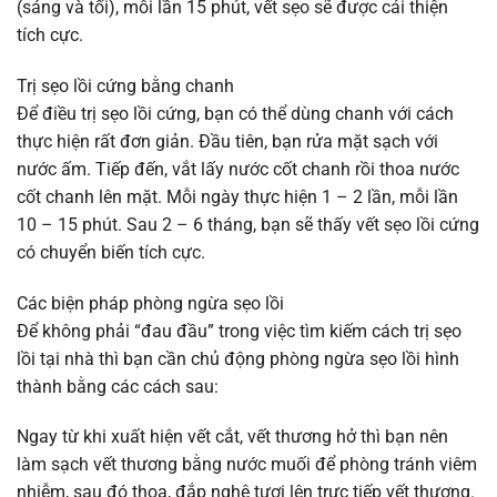
(sáng và tối), mỗi lần 15 phút, vết sẹo sẽ được cải thiện
tích cực.
Trị sẹo lồi cứng bằng chanh
Để điều trị sẹo lồi cứng, bạn có thể dùng chanh với cách
thực hiện rất đơn giản. Đầu tiên, bạn rửa mặt sạch với
nước ấm. Tiếp đến, vắt lấy nước cốt chanh rồi thoa nước
cốt chanh lên mặt. Mỗi ngày thực hiện 1 – 2 lần, mỗi lần
10 – 15 phút. Sau 2 – 6 tháng, bạn sẽ thấy vết sẹo lồi cứng
có chuyển biến tích cực.
Các biện pháp phòng ngừa sẹo lồi
Để không phải “đau đầu” trong việc tìm kiếm cách trị sẹo
lồi tại nhà thì bạn cần chủ động phòng ngừa sẹo lồi hình
thành bằng các cách sau:
Ngay từ khi xuất hiện vết cắt, vết thương hở thì bạn nên
làm sạch vết thương bằng nước muối để phòng tránh viêm
nhiễm, sau đó thoa, đắp nghệ tươi lên trực tiếp vết thương.